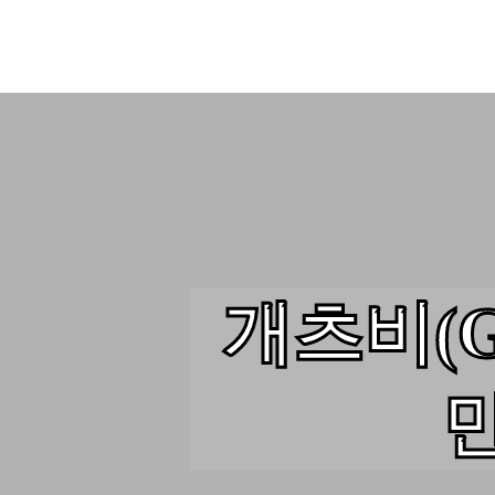
개츠비(Ga